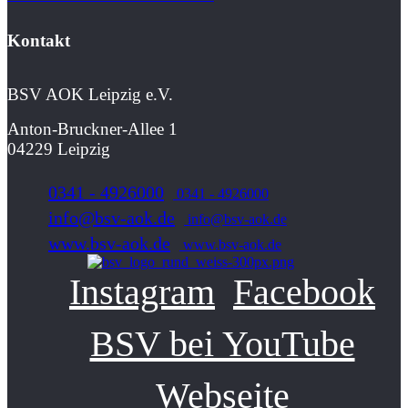
Kontakt
BSV AOK Leipzig e.V.
Anton-Bruckner-Allee 1
04229 Leipzig
0341 - 4926000
0341 - 4926000
info@bsv-aok.de
info@bsv-aok.de
www.bsv-aok.de
www.bsv-aok.de
Instagram
Facebook
BSV bei YouTube
Webseite