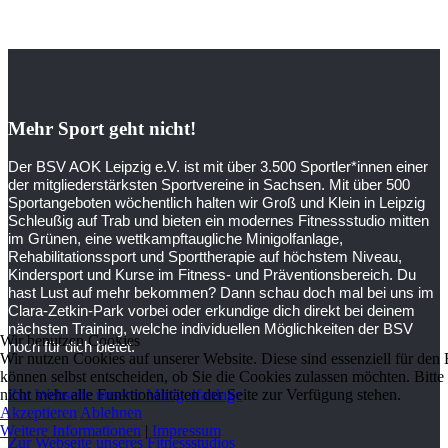
Mehr Sport geht nicht!
Der BSV AOK Leipzig e.V. ist mit über 3.500 Sportler*innen einer
der mitgliederstärksten Sportvereine in Sachsen. Mit über 500
Sportangeboten wöchentlich halten wir Groß und Klein in Leipzig
Schleußig auf Trab und bieten ein modernes Fitnessstudio mitten
im Grünen, eine wettkampftaugliche Minigolfanlage,
Rehabilitationssport und Sporttherapie auf höchstem Niveau,
Kindersport und Kurse im Fitness- und Präventionsbereich. Du
hast Lust auf mehr bekommen? Dann schau doch mal bei uns im
Clara-Zetkin-Park vorbei oder erkundige dich direkt bei deinem
nächsten Training, welche individuellen Möglichkeiten der BSV
Wir benutzen Cookies
noch für dich bietet.
Wir nutzen Cookies auf unserer Website. Diese sind essenziell für den 
können selbst entscheiden, ob Sie die Cookies zulassen möchten. Bitt
nicht mehr alle Funktionalitäten der Seite zur Verfügung stehen.
Zur Webseite unserer Minigolfanlage
Akzeptieren
Ablehnen
Weitere Informationen
|
Impressum
Zur Webseite unseres Fitnessstudios