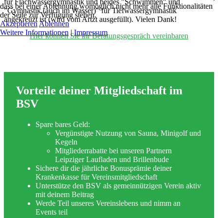
für Flachwassergymnastik und beides "Schwimmen" und
dass bei einer Ablehnung womöglich nicht mehr alle Funktionalitäten
"Gymnastik (auch im Wasser)" für Tiefwassergymnastik
der Seite zur Verfügung stehen.
angekreuzt ist (wird vom Artzt ausgefüllt). Vielen Dank!
Akzeptieren
Ablehnen
Weitere Informationen
|
Impressum
Hier können Sie ihr Beratungsgespräch vereinbaren
Vorteile deiner Mitgliedschaft im
BSV
Spare bares Geld:
Vergünstigte Nutzung von Sauna, Minigolf und
Kegeln
Mitgliederrabatte bei unseren Partnern
Leipziger Laufladen und Brillenbude
Sichere dir die jährliche Bonusprämie deiner
Krankenkasse für Vereinsmitgliedschaft
Unterstütze den BSV als gemeinnützigen Verein aktiv
mit deinem Beitrag
Werde Teil unseres Vereinslebens und nimm an
Events teil