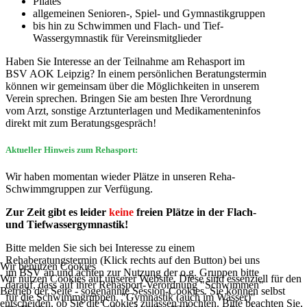
Pilates
allgemeinen Senioren-, Spiel- und Gymnastikgruppen
bis hin zu Schwimmen und Flach- und Tief-
Wassergymnastik für Vereinsmitglieder
Haben Sie Interesse an der Teilnahme am Rehasport im
BSV AOK Leipzig? In einem persönlichen Beratungstermin
können wir gemeinsam über die Möglichkeiten in unserem
Verein sprechen. Bringen Sie am besten Ihre Verordnung
vom Arzt, sonstige Arztunterlagen und Medikamenteninfos
direkt mit zum Beratungsgespräch!
Aktueller Hinweis zum Rehasport:
Wir haben momentan wieder Plätze in unseren Reha-
Schwimmgruppen zur Verfügung.
Zur Zeit gibt es leider
keine
freien Plätze in der Flach-
und Tiefwassergymnastik!
Bitte melden Sie sich bei Interesse zu einem
Rehaberatungstermin (Klick rechts auf den Button) bei uns
Wir benutzen Cookies
im BSV an und achten zur Nutzung der o.g. Gruppen bitte
Wir nutzen Cookies auf unserer Website. Diese sind essenziell für den
darauf, dass auf ihrer Rehasport-Verordnung "Schwimmen"
Betrieb der Seite - sogenannte Session-Cookies. Sie können selbst
für die Schwimmgruppen, "Gymnastik (auch im Wasser)"
entscheiden, ob Sie die Cookies zulassen möchten. Bitte beachten Sie,