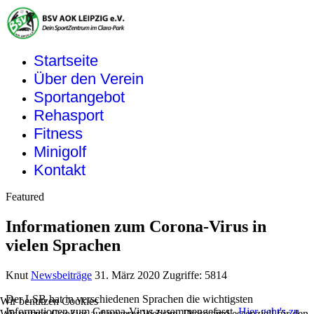
Startseite
Über den Verein
Sportangebot
Rehasport
Fitness
Minigolf
Kontakt
Featured
Informationen zum Corona-Virus in
vielen Sprachen
Knut
Newsbeiträge
31. März 2020
Zugriffe: 5814
Der LSB hat in verschiedenen Sprachen die wichtigsten
Wir benutzen Cookies
Informationen zum Corona-Virus zusammengefasst.
Hier geht's zu
Wir nutzen Cookies auf unserer Website. Diese sind essenziell für den