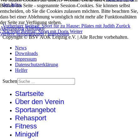
den Infos.
Betrieb der Seite - sogenannte Session-Cookies. Sie können selbst
entscheiden, ob Sie die Cookies zulassen möchten. Bitte beachten Sie,
dass bei einer Ablehnung womöglich nicht mehr alle Funktionalitäten
der Seite zur Verfügung stehen.
Vorheriger Beitrag: Sport für zu Hause: Pilates mit Judith
Zurück
Akzeptieren
Ablehnen
Nächster Beitrag: Sport mit Doris
Weiter
Weitere Informationen
|
Impressum
Copyright © BSV AOK Leipzig e.V. | Alle Rechte vorbehalten.
News
Downloads
Impressum
Datenschutzerklärung
Helfer
Suchen
Startseite
Über den Verein
Sportangebot
Rehasport
Fitness
Minigolf