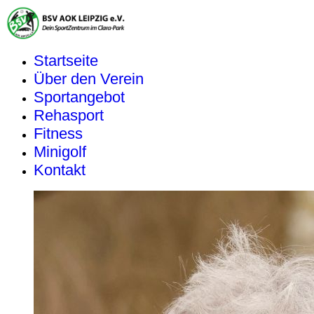
Startseite
Über den Verein
Sportangebot
Rehasport
Fitness
Minigolf
Kontakt