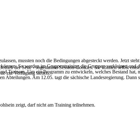
lassen, mussten noch die Bedingungen abgesteckt werden. Jetzt steht 
können. So werden im Gruppentraining die Gruppen verkleinert und die 
Betrieb der Seite - sogenannte Session-Cookies. Sie können selbst ents
n und Trainern. Um ein Programm zu entwickeln, welches Bestand hat, n
ite zur Verfügung stehen.
ren Abteilungen. Am 12.05. tagt die sächische Landesregierung. Dann 
sein zeigt, darf nicht am Training teilnehmen.