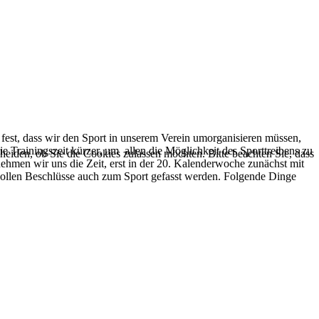
fest, dass wir den Sport in unserem Verein umorganisieren müssen,
Trainingszeit kürzer, um allen die Möglichkeit des Sporttreibens zu
cheiden, ob Sie die Cookies zulassen möchten. Bitte beachten Sie, dass
ehmen wir uns die Zeit, erst in der 20. Kalenderwoche zunächst mit
sollen Beschlüsse auch zum Sport gefasst werden. Folgende Dinge