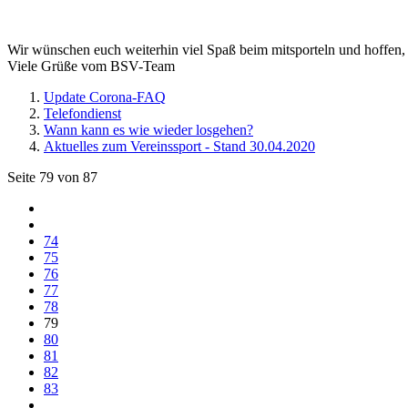
Wir wünschen euch weiterhin viel Spaß beim mitsporteln und hoffen, 
Viele Grüße vom BSV-Team
Update Corona-FAQ
Telefondienst
Wann kann es wie wieder losgehen?
Aktuelles zum Vereinssport - Stand 30.04.2020
Seite 79 von 87
74
75
76
77
78
79
80
81
82
83