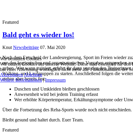
Featured
Bald geht es wieder los!
Knut
Newsbeiträge
07. Mai 2020
Nach dem Entscheid der Landesregierung, Sport im Freien wieder zuzu
Wir benutzen Cookies
um den hygienischen und organisatorischen Vorgaben entsprechen zu 
Wir nutzen Cookies auf unserer Website. Diese sind essenziell für den 
geben. Wer wann trainiert, erfahrt ihr dann von den den Trainerinne
bei einer Ablehnung womöglich nicht mehr alle Funktionalitäten der Se
Walking- und Laufgruppen zu starten. Anschließend folgen die weite
Akzeptieren
Ablehnen
stehen aber bereits fest:
Weitere Informationen
|
Impressum
Duschen und Umkleiden bleiben geschlossen
Anwesenheit wird bei jedem Training erfasst
Wer erhöhte Körpertemperatur, Erkältungssymptome oder Unwohl
Über die Fortsetzung des Reha-Sports wurde noch nicht entschieden.
Bleibt gesund und haltet durch. Euer Team.
Featured