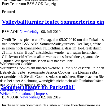
Euer Team vom BSV AOK Leipzig
Featured
Volleyballturnier leutet Sommerferien ein
BSV AOK
Newsbeiträge
08. Juli 2019
Zwölf Teams spielten am Freitag, den 05.07.2019 um den Pokal des
traditionellen BSV AOK Sommer-Volleyturniers. Der Tag gipfelte
in einem hoch spannenden Flutlichtfinale, dass im Tie-Break durch
„Timur & sein Trupp“ entschieden wurde - wir sagen herzlichen
Glückwunsch! Alles in allem war es ein sehr schönes, spannendes
Turnier. Wir freuen uns schon aufs nächste Jahr!
Wir benutzen Cookies
Wir nutzen Cookies auf unserer Website. Diese sind essenziell für den
Betrieb der Seite - sogenannte Session-Cookies. Sie können selbst
entscheiden, ob Sie die Cookies zulassen möchten. Bitte beachten Sie,
Featured
dass bei einer Ablehnung womöglich nicht mehr alle Funktionalitäten
der Seite zur Verfügung stehen.
Sommertheater im Parkstübl`
Akzeptieren
Ablehnen
Weitere Informationen
|
Impressum
BSV AOK
Newsbeiträge
02. Juli 2019
Im diesjährigen Sommerstück starten wir eine Forschungsreise ins