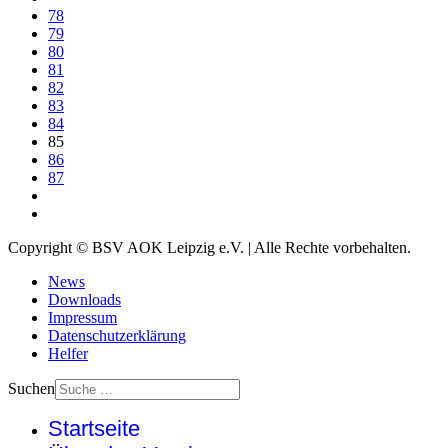
78
79
80
81
82
83
84
85
86
87
Copyright © BSV AOK Leipzig e.V. | Alle Rechte vorbehalten.
News
Downloads
Impressum
Datenschutzerklärung
Helfer
Suchen
Startseite