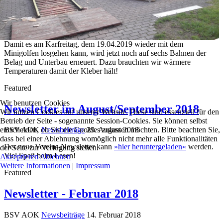
Damit es am Karfreitag, dem 19.04.2019 wieder mit dem
Minigolfen losgehen kann, wird jetzt noch auf sechs Bahnen der
Belag und Unterbau erneuert. Dazu brauchten wir wärmere
Temperaturen damit der Kleber hält!
Featured
Wir benutzen Cookies
Newsletter im August/September 2018
Wir nutzen Cookies auf unserer Website. Diese sind essenziell für den
Betrieb der Seite - sogenannte Session-Cookies. Sie können selbst
entscheiden, ob Sie die Cookies zulassen möchten. Bitte beachten Sie,
BSV AOK
Newsbeiträge
29. August 2018
dass bei einer Ablehnung womöglich nicht mehr alle Funktionalitäten
Der neue Vereins-Newsletter kann
»hier heruntergeladen«
werden.
der Seite zur Verfügung stehen.
Viel Spaß beim Lesen!
Akzeptieren
Ablehnen
Weitere Informationen
|
Impressum
Featured
Newsletter - Februar 2018
BSV AOK
Newsbeiträge
14. Februar 2018