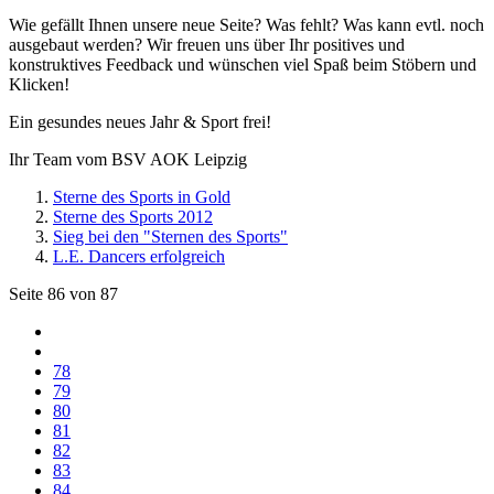
Wie gefällt Ihnen unsere neue Seite? Was fehlt? Was kann evtl. noch
ausgebaut werden? Wir freuen uns über Ihr positives und
konstruktives Feedback und wünschen viel Spaß beim Stöbern und
Klicken!
Ein gesundes neues Jahr & Sport frei!
Ihr Team vom BSV AOK Leipzig
Sterne des Sports in Gold
Sterne des Sports 2012
Sieg bei den "Sternen des Sports"
L.E. Dancers erfolgreich
Seite 86 von 87
78
79
80
81
82
83
84