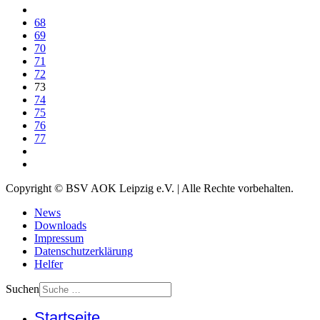
68
69
70
71
72
73
74
75
76
77
Copyright © BSV AOK Leipzig e.V. | Alle Rechte vorbehalten.
News
Downloads
Impressum
Datenschutzerklärung
Helfer
Suchen
Startseite